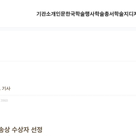
기관소개
인문한국
학술행사
학술총서
학술지
디
보 기사
3960
송상 수상자 선정