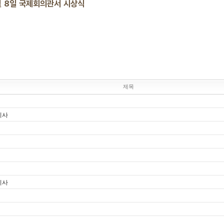
월 8일 국제회의관서 시상식
제목
기사
기사