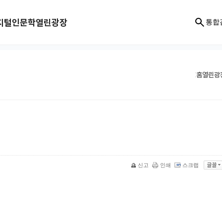
지털인문학
열린광장
통합
홈
열린광
신고
인쇄
스크랩