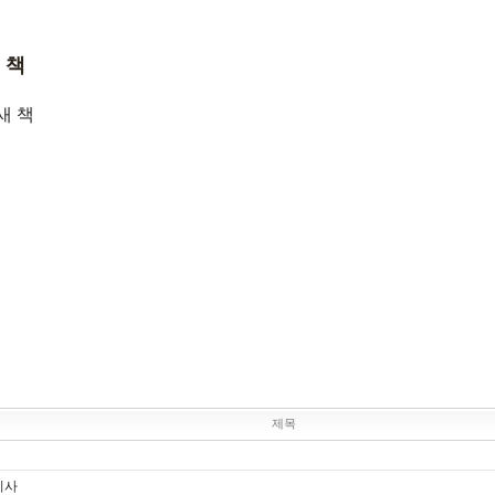
 책
새 책
제목
기사