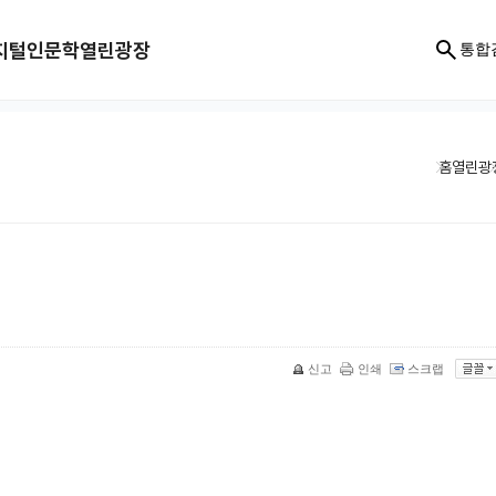
지털인문학
열린광장
통합
홈
열린광
신고
인쇄
스크랩