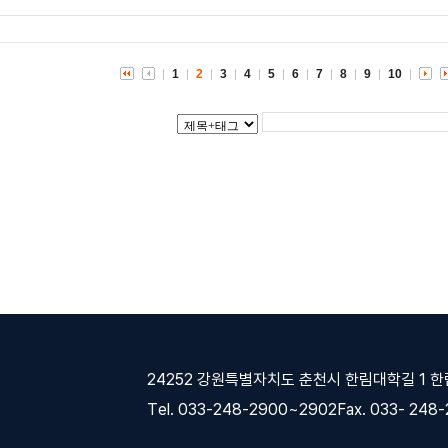
1
2
3
4
5
6
7
8
9
10
24252 강원특별자치도 춘천시 한림대학길 1 
Tel. 033-248-2900~2902
Fax. 033- 248