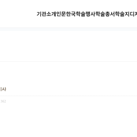
기관소개
인문한국
학술행사
학술총서
학술지
디
 기사
362