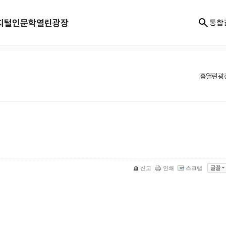
지털인문학
열린광장
통합
홈
열린광
신고
인쇄
스크랩