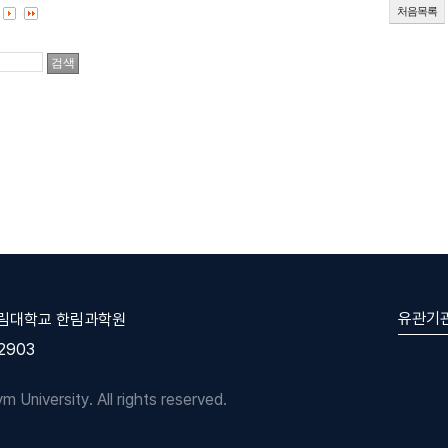
처음목록
유관기
한림대학교 한림과학원
-2903
University. All rights reserved.