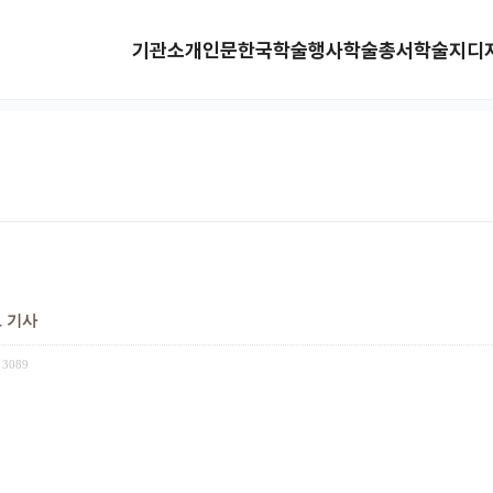
기관소개
인문한국
학술행사
학술총서
학술지
디
보 기사
3089