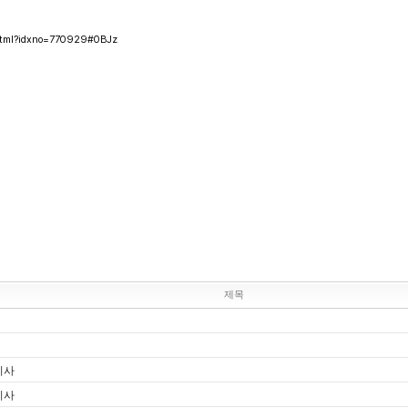
w.html?idxno=770929#0BJz
제목
기사
기사