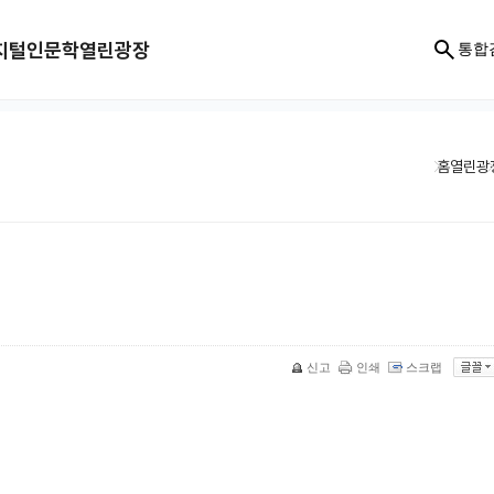
지털인문학
열린광장
통합
홈
열린광
신고
인쇄
스크랩