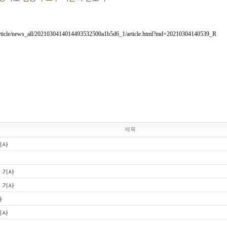
/article/news_all/2021030414014493532500a1b5d6_1/article.html?md=20210304140539_R
제목
기사
스 기사
믹 기사
사
기사