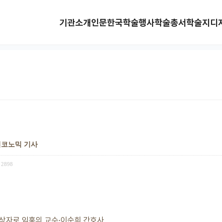
기관소개
인문한국
학술행사
학술총서
학술지
디
벌이코노믹 기사
2898
상자로 임홍의 교수·이순희 간호사