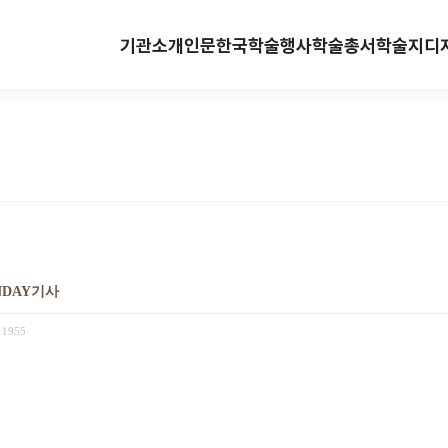
기관소개
인문한국
학술행사
학술총서
학술지
디
UNDAY기사
1955