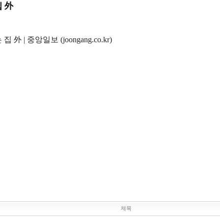
 外
外 | 중앙일보 (joongang.co.kr)
제목