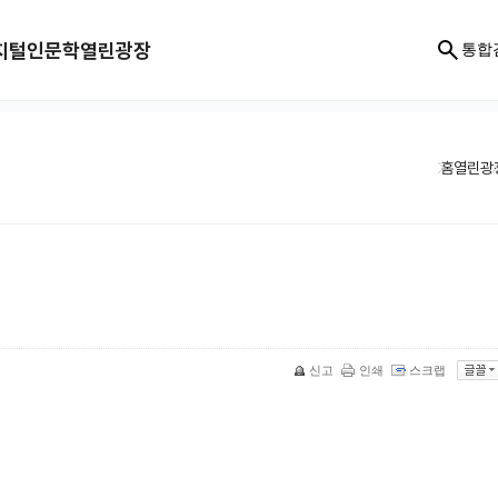
지털인문학
열린광장
통합
홈
열린광
신고
인쇄
스크랩