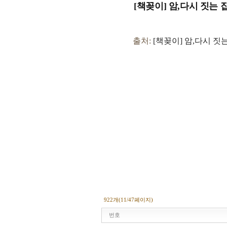
[책꽂이] 암,다시 짓는 집
출처:
[책꽂이] 암,다시 짓는 집 
922개(11/47페이지)
번호