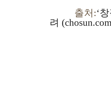
출처:
‘창
려 (chosun.com