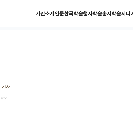
기관소개
인문한국
학술행사
학술총서
학술지
디
보 기사
2055