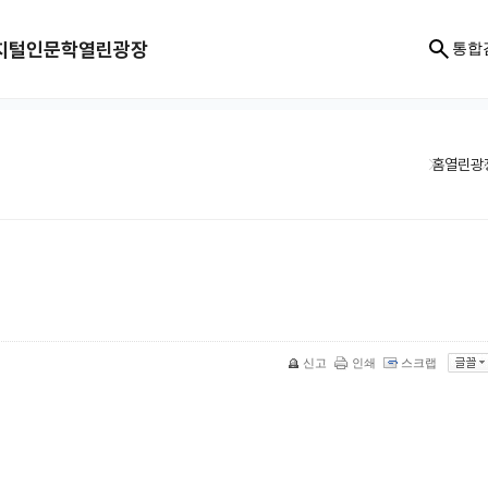
지털인문학
열린광장
통합
홈
열린광
신고
인쇄
스크랩