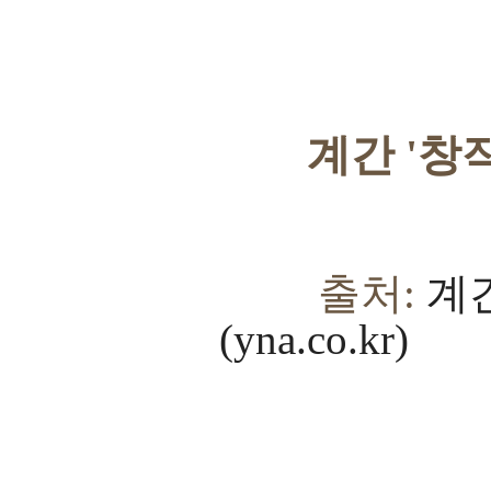
계간
'
창
출처:
계간
(yna.co.kr)