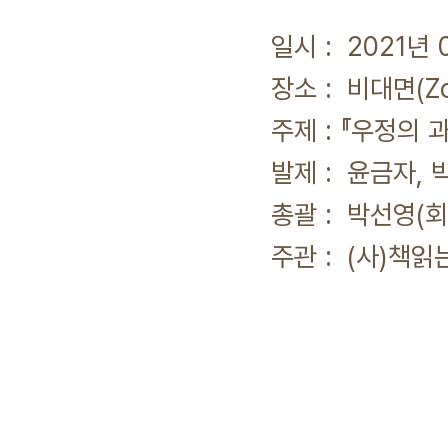
일시 : 2021년 09
장소 : 비대면(Zo
주제 : 『우정의 과학
발제 : 윤금자, 박미
총괄 : 박선영(회
주관 : (사)책읽는 