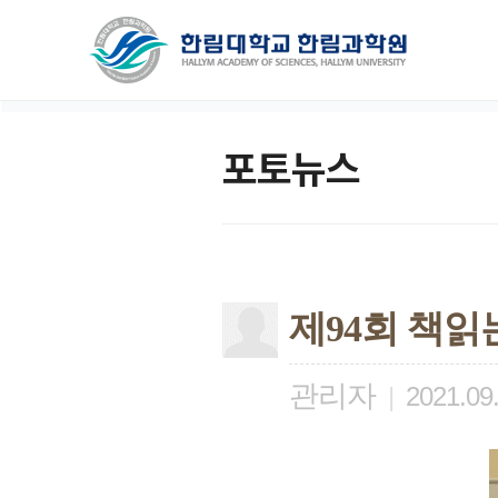
포토뉴스
제94회 책읽
관리자
|
2021.09