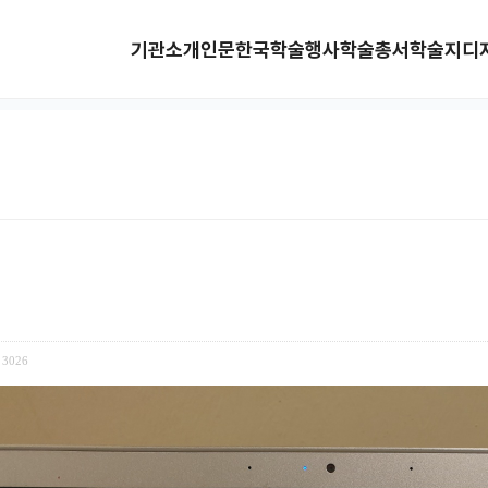
기관소개
인문한국
학술행사
학술총서
학술지
디
3026