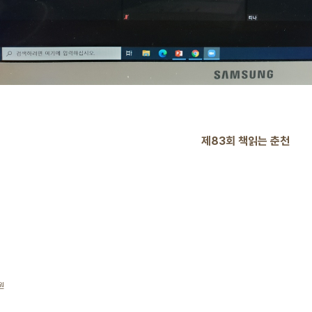
제83회 책읽는 춘천
원