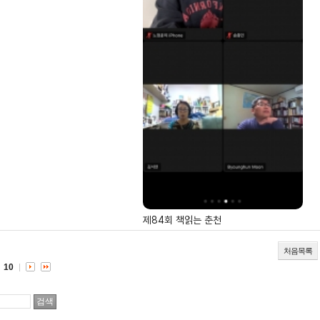
제84회 책읽는 춘천
처음목록
10