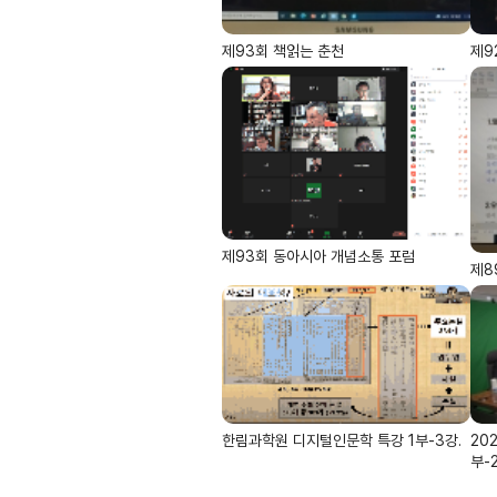
제93회 책읽는 춘천
제9
제93회 동아시아 개념소통 포럼
제8
한림과학원 디지털인문학 특강 1부-3강.
20
부-