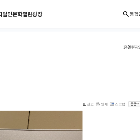
지털인문학
열린광장
통합
홈
열린광
신고
인쇄
스크랩