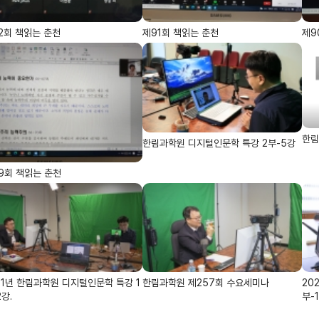
2회 책읽는 춘천
제91회 책읽는 춘천
제9
한림
한림과학원 디지털인문학 특강 2부-5강
9회 책읽는 춘천
21년 한림과학원 디지털인문학 특강 1
한림과학원 제257회 수요세미나
20
2강.
부-