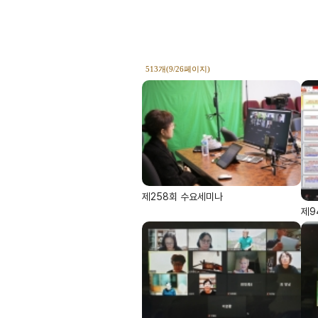
513개(9/26페이지)
제258회 수요세미나
제9