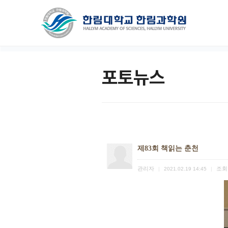
포토뉴스
제83회 책읽는 춘천
관리자
조회
|
2021.02.19 14:45
|