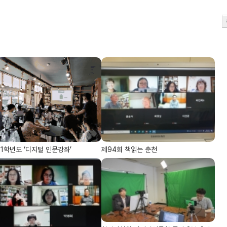
21학년도 ‘디지털 인문강좌’
제94회 책읽는 춘천