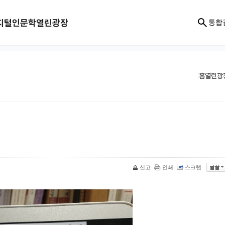
지털인문학
열린광장
통합
홈
열린광
신고
인쇄
스크랩