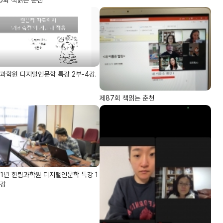
과학원 디지털인문학 특강 2부-4강.
제87회 책읽는 춘천
21년 한림과학원 디지털인문학 특강 1
1강