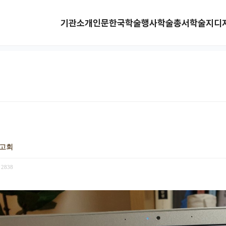
기관소개
인문한국
학술행사
학술총서
학술지
디
보고회
2838