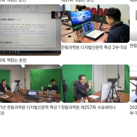
한림
한림과학원 디지털인문학 특강 2부-5강
9회 책읽는 춘천
21년 한림과학원 디지털인문학 특강 1
한림과학원 제257회 수요세미나
20
2강.
부-