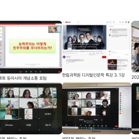
한림과학원 디지털인문학 특강 3. 1강
20
4회 동아시아 개념소통 포럼
2회 책읽는 춘천
제91회 책읽는 춘천
제9