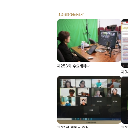
513개(9/26페이지)
제258회 수요세미나
제9
제93회 책읽는 춘천
제9