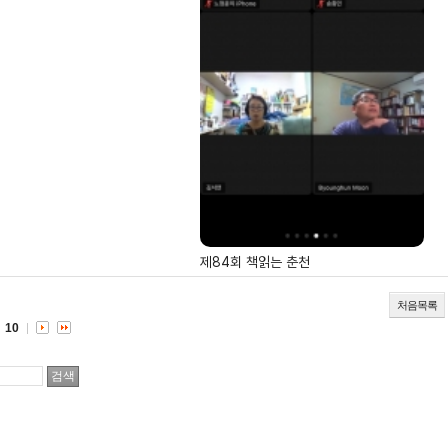
제84회 책읽는 춘천
처음목록
10