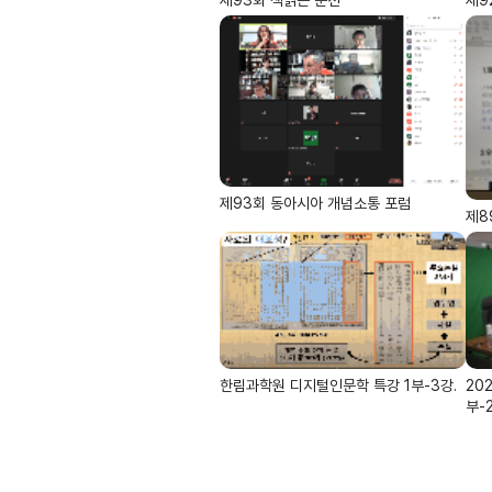
제93회 동아시아 개념소통 포럼
제8
한림과학원 디지털인문학 특강 1부-3강.
20
부-