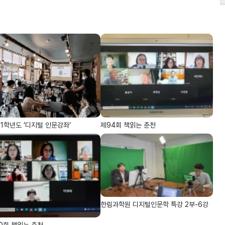
21학년도 ‘디지털 인문강좌’
제94회 책읽는 춘천
한림과학원 디지털인문학 특강 2부-6강
0회 책읽는 춘천