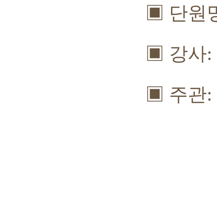
▣
단원
▣
강사
:
▣
주관
: