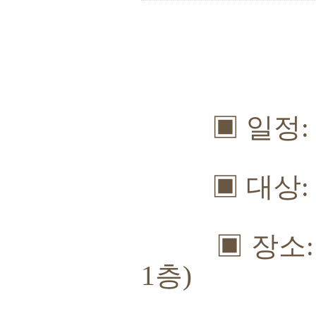
▣
일정
:
▣
대상
:
▣
장소
1
층
)