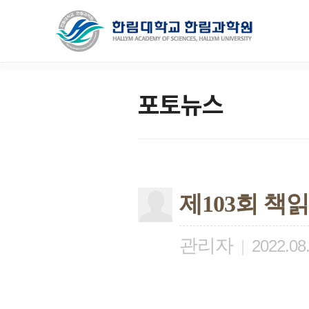
포토뉴스
제103회 책
관리자
|
2022.08