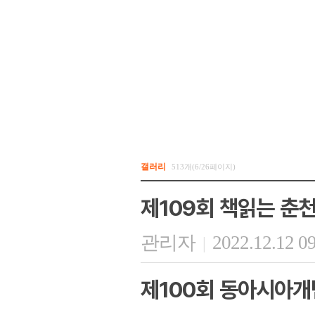
갤러리
513개(6/26페이지)
제109회 책읽는 춘
관리자
2022.12.12 0
|
제100회 동아시아