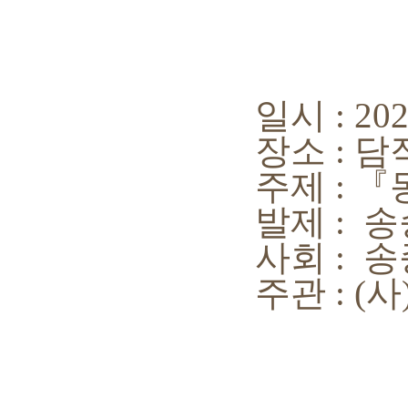
일시 : 2022
장소 : 담작
주제 : 『동물
발제 : 송승
사회 : 송종
주관 : (사