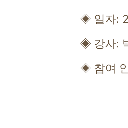
: 
◈
일자
:
◈
강사
◈
참여 