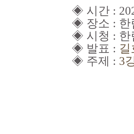
◈
시간
: 20
◈
장소
:
한
◈
시청
:
한
◈
발표
:
길
◈
주제
:
3
강