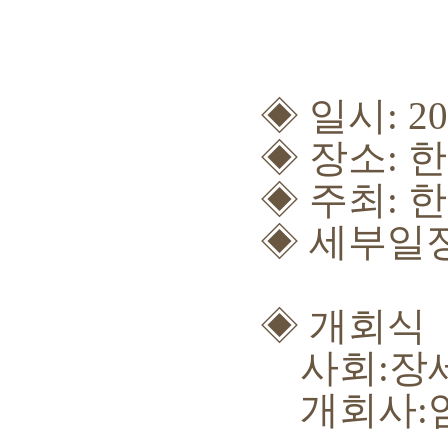
◈ 일시
: 2
◈
장소
:
한
◈
주최
:
한
◈
세부일
◈
개회식
사회
:
장
개회사
: