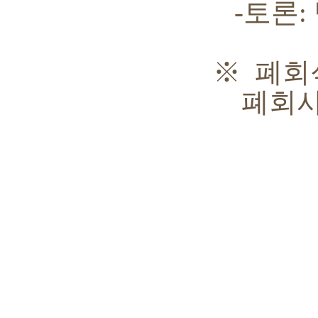
-
토론
:
※
폐회
폐회