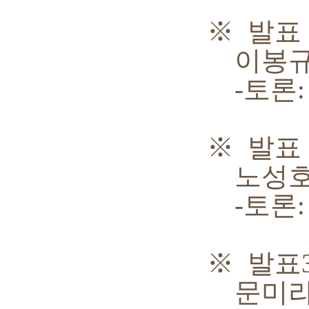
※ 발표
이봉
-
토론
※
발표
노성
-
토론
※
발표
문미