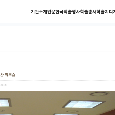
기관소개
인문한국
학술행사
학술총서
학술지
디
편찬 워크숍
3608