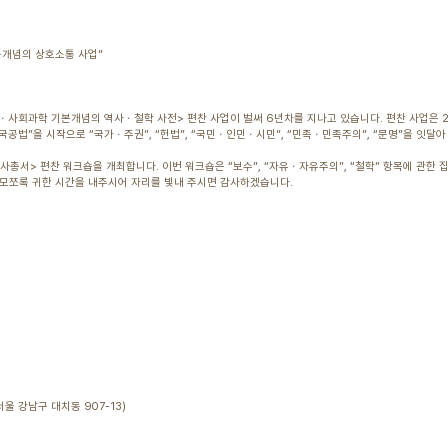
본개념의 상호소통 사업”
문ㆍ사회과학 기본개념의 역사ㆍ철학 사전> 편찬 사업이 벌써 6년차를 지나고 있습니다. 편찬 사업은 
국공법”을 시작으로 “국가ㆍ주권”, “헌법”, “국민ㆍ인민ㆍ시민”, “민족ㆍ민족주의”, “문명”을 잇
개념사총서> 편찬 워크숍을 개최합니다. 이번 워크숍은 “보수”, “자유ㆍ자유주의”, “철학” 항목에 관한
 모쪼록 귀한 시간을 내주시어 자리를 빛내 주시면 감사하겠습니다.
울 강남구 대치동 907-13)