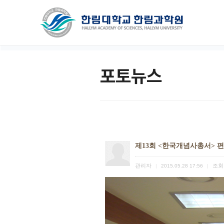
포토뉴스
제13회 <한국개념사총서> 
관리자
조회
|
2015.05.28 17:56
|