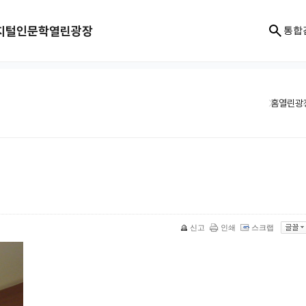
지털인문학
열린광장
통합
홈
열린광
신고
인쇄
스크랩