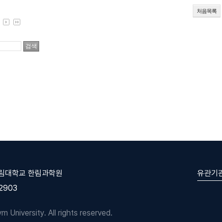
처음목록
유관기
한림대학교 한림과학원
-2903
University. All rights reserved.