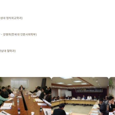
립(경성대 정치외교학과)
구상 - 강명희(한세대 인문사회학부)
(경남대 철학과)