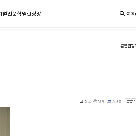
지털인문학
열린광장
통합
홈
열린광
신고
인쇄
스크랩