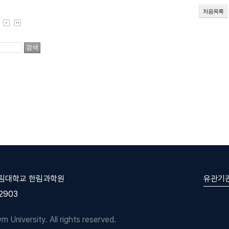
처음목록
유관기
한림대학교 한림과학원
-2903
University. All rights reserved.