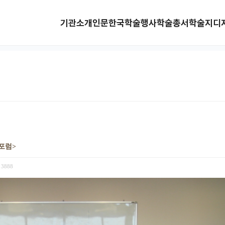
기관소개
인문한국
학술행사
학술총서
학술지
디
포럼>
3888