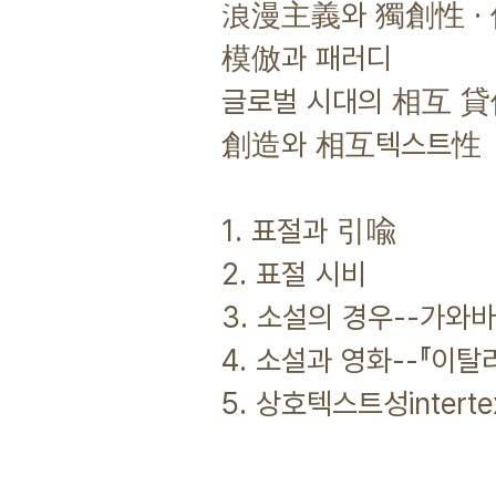
浪漫主義와 獨創性 · 
模倣과 패러디
글로벌 시대의 相互 
創造와 相互텍스트性
1. 표절과 引喩
2. 표절 시비
3. 소설의 경우--가
4. 소설과 영화--『이탈
5. 상호텍스트성intertex