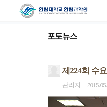
포토뉴스
제224회 수
관리자
|
2015.05