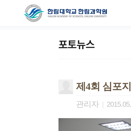
포토뉴스
제4회 심포
관리자
|
2015.05