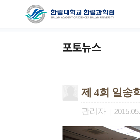
포토뉴스
제 4회 일
관리자
|
2015.05