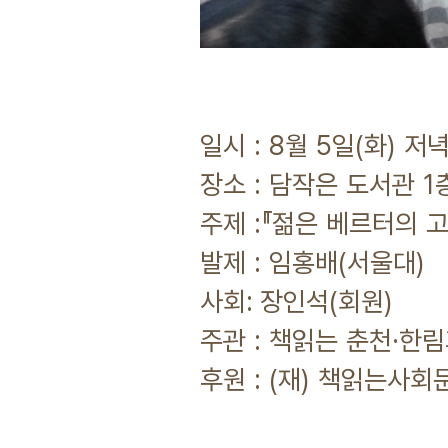
일시 : 8월 5일(화) 저
장소 : 담작은 도서관 1층
주제 :『젊은 베르터의 고뇌
발제 : 임홍배(서울대)
사회: 장인석(회원)
주관 : 책읽는 춘천·한
후원 : (재) 책읽는사