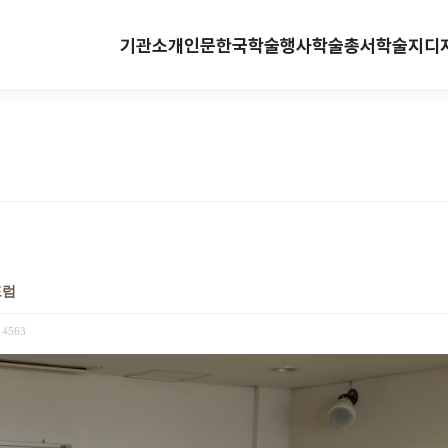
기관소개
인문한국
학술행사
학술총서
학술지
디
포럼
4563