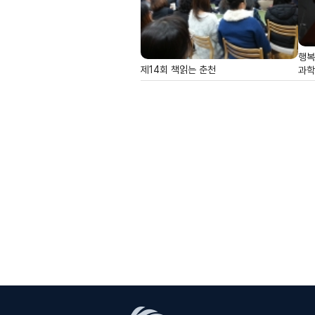
행복
제14회 책읽는 춘천
과학