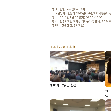
발 표 : 원한, 노스탤지어, 과학
- 월남지식인들과 1960년대 북한학지(學知)의 
일 시 : 2014년 9월 25일(목) 16:00~18:00
장 소 : 한림과학원 회의실(대학본부·인문1관 2634호
발표자 : 장세진 (한림과학원)
513개(21/26페이지)
제18회 책읽는 춘천
20
램