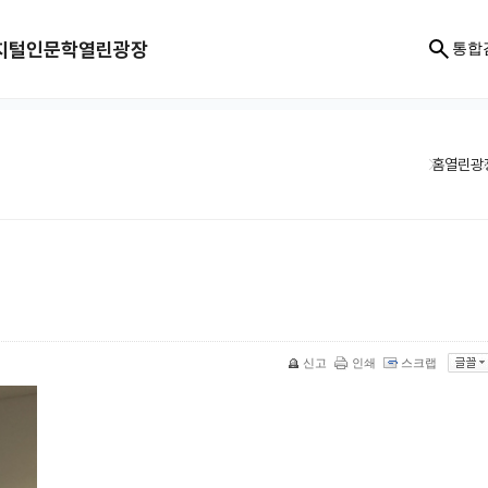
지털인문학
열린광장
통합
홈
열린광
신고
인쇄
스크랩