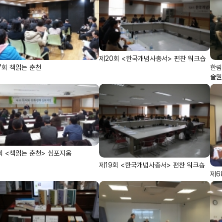
제20회 <한국개념사총서> 편찬 워크숍
7회 책읽는 춘천
한림
술원
회 <책읽는 춘천> 심포지움
제19회 <한국개념사총서> 편찬 워크숍
제6