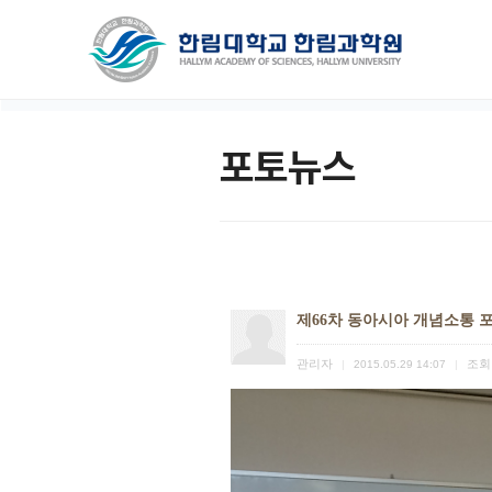
포토뉴스
제66차 동아시아 개념소통 
관리자
조회
|
2015.05.29 14:07
|