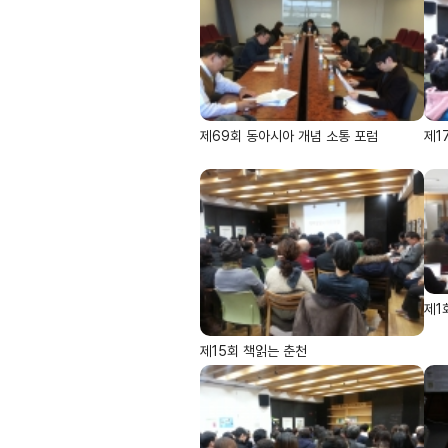
제69회 동아시아 개념 소통 포럼
제1
제1
제15회 책읽는 춘천