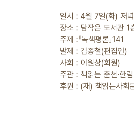
일시 : 4월 7일(화) 저
장소 : 담작은 도서관 1층
주제 :『녹색평론』141
발제 : 김종철(편집인)
사회 : 이원상(회원)
주관 : 책읽는 춘천·한
후원 : (재) 책읽는사