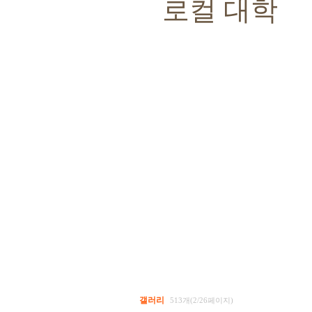
로컬 대학
갤러리
513개(2/26페이지)