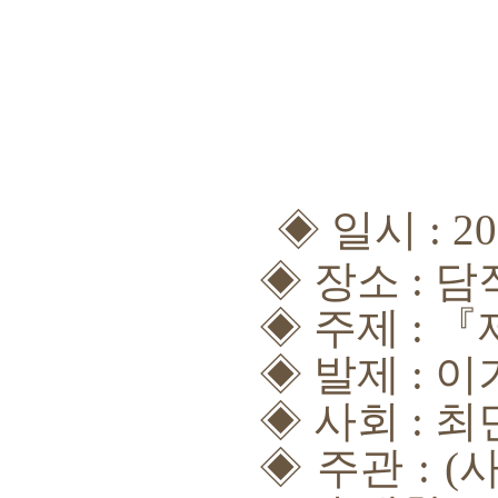
◈
일시
: 2
◈
장소
:
담
◈
주제
:
『
◈
발제
: 
◈
사회
: 
◈
주관
: (