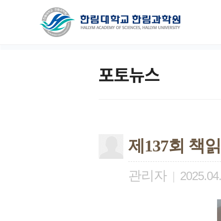
포토뉴스
제137회 책
관리자
|
2025.04