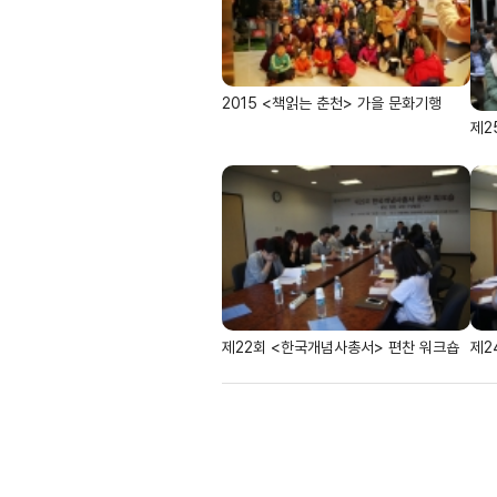
2015 <책읽는 춘천> 가을 문화기행
제2
제22회 <한국개념사총서> 편찬 워크숍
제2