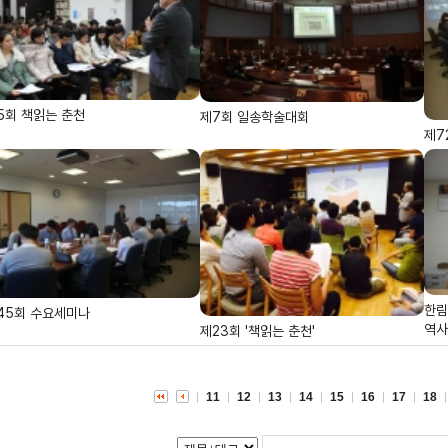
5회 책읽는 춘천
제7회 일송학술대회
제7
한림
45회 수요세미나
역사
제23회 '책읽는 춘천'
11
12
13
14
15
16
17
18