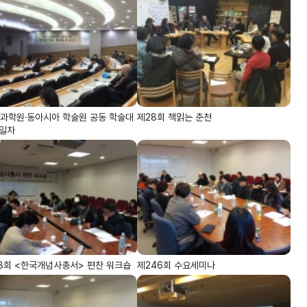
과학원·동아시아 학술원 공동 학술대
제28회 책읽는 춘천
1일차
3회 <한국개념사총서> 편찬 워크숍
제246회 수요세미나