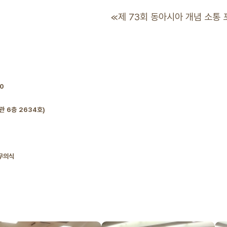
≪제 73회 동아시아 개념 소통
00
관 6층 2634호)
 무의식