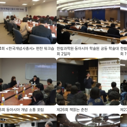
4회 <한국개념사총서> 편찬 워크숍
한림과학원·동아시아 학술원 공동 학술대
한림
회 2일차
회 
3회 동아시아 개념 소통 포럼
제26회 책읽는 춘천
제2