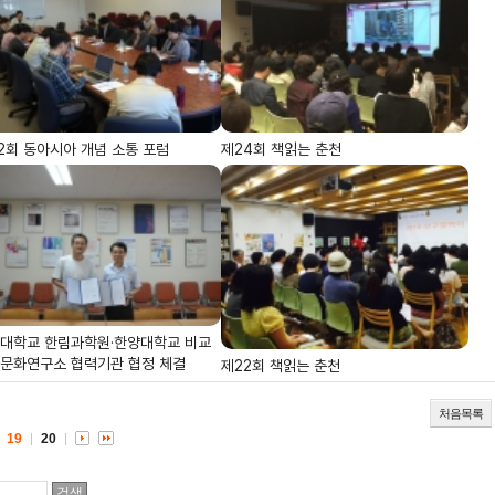
2회 동아시아 개념 소통 포럼
제24회 책읽는 춘천
대학교 한림과학원·한양대학교 비교
문화연구소 협력기관 협정 체결
제22회 책읽는 춘천
처음목록
19
20