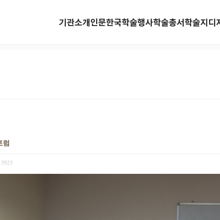
기관소개
인문한국
학술행사
학술총서
학술지
디
포럼
3923