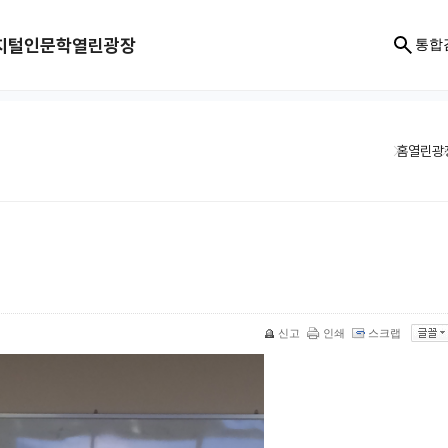
지털인문학
열린광장
통합
홈
열린광
신고
인쇄
스크랩