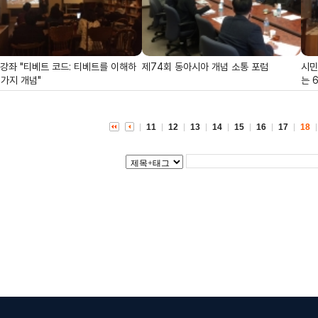
강좌 "티베트 코드: 티베트를 이해하
제74회 동아시아 개념 소통 포럼
시민
6가지 개념"
는 
11
12
13
14
15
16
17
18