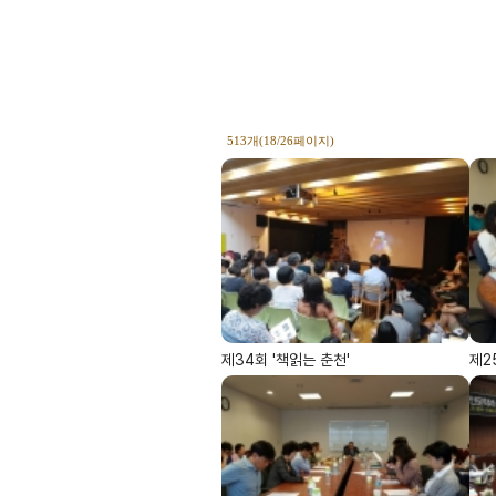
513개(18/26페이지)
제34회 '책읽는 춘천'
제2