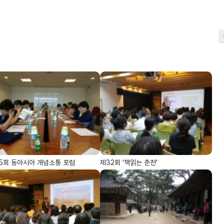
5회 동아시아 개념소통 포럼
제32회 '책읽는 춘천'