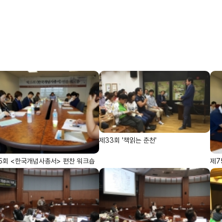
제33회 '책읽는 춘천'
5회 <한국개념사총서> 편찬 워크숍
제7