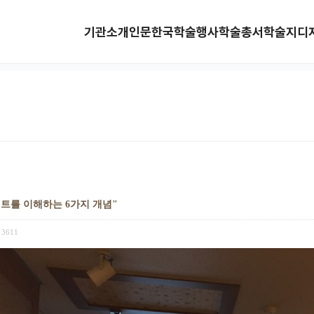
기관소개
인문한국
학술행사
학술총서
학술지
디
베트를 이해하는 6가지 개념"
3611