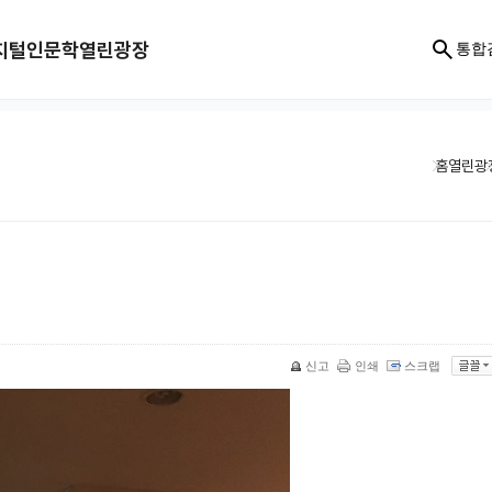
지털인문학
열린광장
통합
홈
열린광
신고
인쇄
스크랩