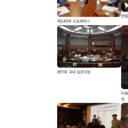
한림
제248회 수요세미나
제11회 국내 심포지엄
티베
념