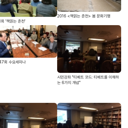
2016 <책읽는 춘천> 봄 문화기행
1회 '책읽는 춘천'
47회 수요세미나
시민강좌 "티베트 코드: 티베트를 이해하
는 6가지 개념"