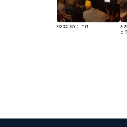
제30회 책읽는 춘천
시민
는 