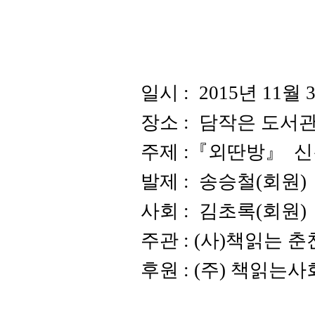
일시
: 2015년 11
월 
장소
:
담작은 도서
주제
:
『외딴방
』
신
발제
: 송승철
(회원
)
사회
:
김초록
(
회원
)
주관
: (사)
책읽는 춘
후원
: (주
)
책읽는사