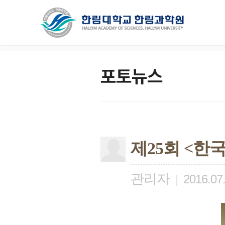
포토뉴스
제25회 <한
관리자
|
2016.07