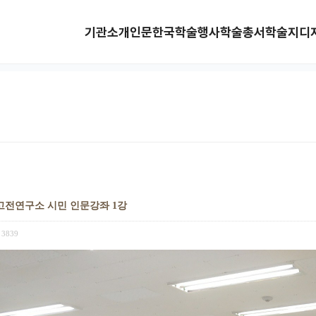
기관소개
인문한국
학술행사
학술총서
학술지
디
동고전연구소 시민 인문강좌 1강
3839