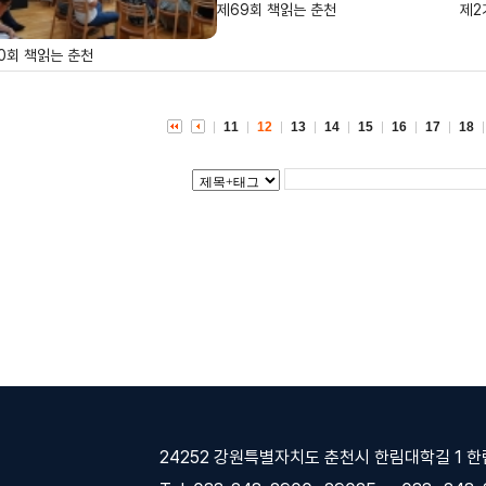
제69회 책읽는 춘천
제2
0회 책읽는 춘천
11
12
13
14
15
16
17
18
24252 강원특별자치도 춘천시 한림대학길 1 