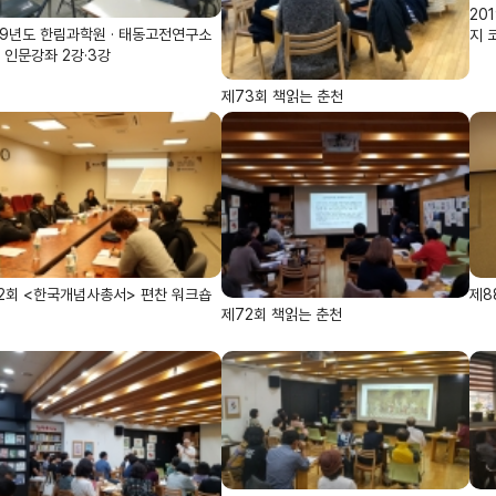
20
19년도 한림과학원 · 태동고전연구소
지 
 인문강좌 2강·3강
제73회 책읽는 춘천
2회 <한국개념사총서> 편찬 워크숍
제8
제72회 책읽는 춘천