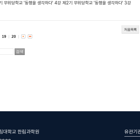
기 무위당학교 '동행을 생각하다' 4강
제2기 무위당학교 '동행을 생각하다' 3강
처음목록
19
20
유관기
한림대학교 한림과학원