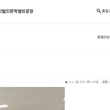
지털인문학
열린광장
통합
홈
열린광
신고
인쇄
스크랩