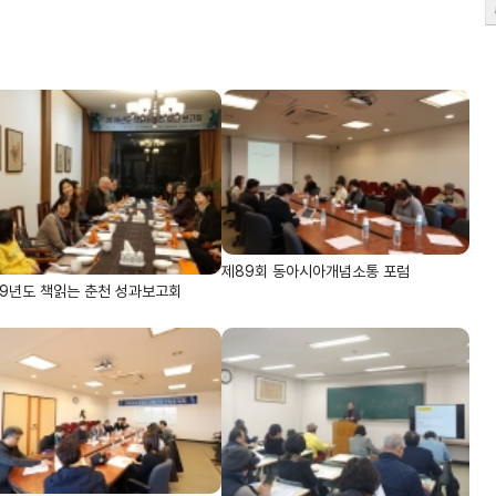
제89회 동아시아개념소통 포럼
19년도 책읽는 춘천 성과보고회