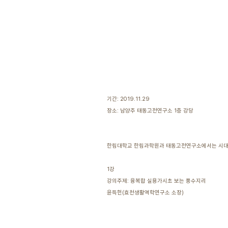
기간: 2019.11.29
장소: 남양주 태동고전연구소 1층 강당
한림대학교 한림과학원과 태동고전연구소에서는 시대적 
1강
강의주제: 융복합 실용가시초 보는 풍수지리
윤득헌(효천생활역학연구소 소장)