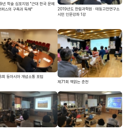
19년 학술 심포지엄 "근대 한국 문예
2019년도 한림과학원 · 태동고전연구소
코퍼스의 구축과 독해"
시민 인문강좌 1강
8회 동아시아 개념소통 포럼
제71회 책읽는 춘천