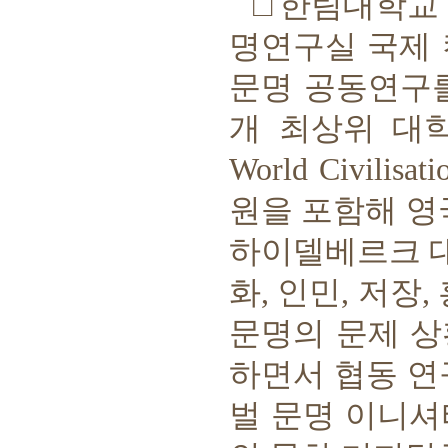
□
한림대학교
명연구실 국제
문명 공동연구
개 최상위 대
World Civilisat
원을 포함해 영
하이델베르크 
화
,
인민
,
저장
,
문명의 문제 상
하면서 협동 연
벌 문명 이니셔