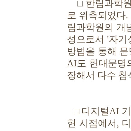
□
한림과학
로 위촉되었다
.
림과학원의 개
성으로서
'
자기
방법을 통해 
AI
도 현대문명
장해서 다수 
□
디지털
AI
기
현 시점에서
,
디