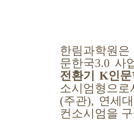
한림과학원
문한국
3.0
사
전환기
K
인문
소시엄형으로
(
주관
),
연세대
컨소시엄을 