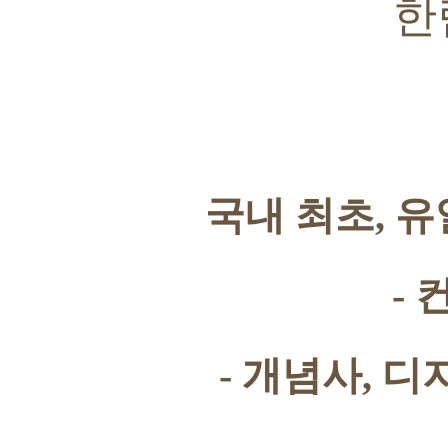
한
국내 최초
,
유
-
-
개념사
,
디