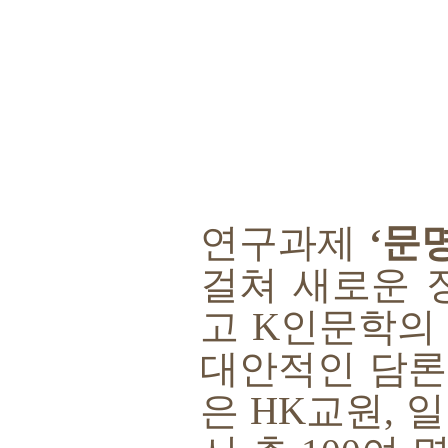
연구과제
‘
문
걸쳐 새로운 
고
K
인문학의
대안적인 담론
은
HK
교원
,
일