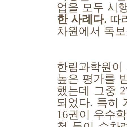
업을 모두 시
한 사례다
.
따
차원에서 독보
한림과학원이
높은 평가를 
했는데 그중
2
되었다
.
특히 
16
권이 우수
척 등이 수차