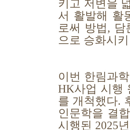
키고 저변을 
서 활발해 활
로써 방법
,
담
으로 승화시키
이번 한림과
HK
사업 시행
를 개척했다
.
인문학을 결합
시행된
2025
년