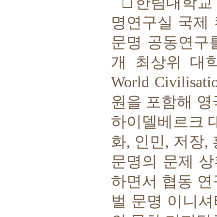
□
한림대학교
명연구실 국제
문명 공동연구
개 최상위 대
World Civilisat
원을 포함해 영
하이델베르크 
화
,
인민
,
저장
,
문명의 문제 상
하면서 협동 연
벌 문명 이니셔