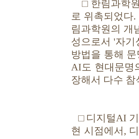
□
한림과학
로 위촉되었다
.
림과학원의 개
성으로서
'
자기
방법을 통해 
AI
도 현대문명
장해서 다수 
□
디지털
AI
기
현 시점에서
,
디