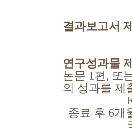
결과보고서 
연구성과물 
논문
1
편
,
또
의 성과를 제
KC
종료 후
6
개
국제전문학