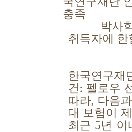
국연구재단 
충족
박사학위
취득자에 한
한국연구재단
건
:
펠로우 
따라
,
다음과
대 보험이 
최근
5
년 이