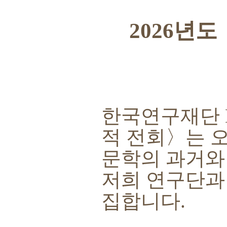
2026
년도
한국연구재단
적 전회
〉
는 
문학의 과거와
저희 연구단과
집합니다
.