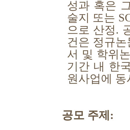
성과 혹은 
술지 또는
S
으로 산정
.
건은 정규
서 및 학위
기간 내 한
원사업에 동
공모 주제
: