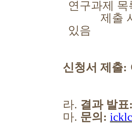
연구과제 목
제출 서류에
있음
신청서 제출
:
라
.
결과 발표
마
.
문의
:
ickl