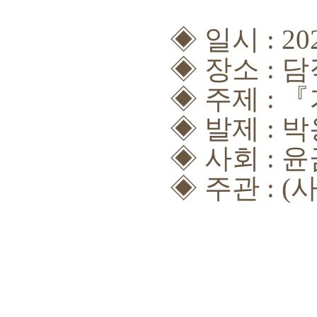
◈
일시
: 20
◈
장소
:
담
◈
주제
:
『
◈
발제
: 
◈
사회
: 
◈
주관
: (