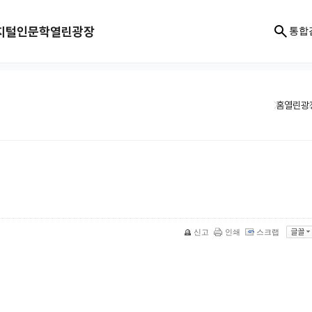
지털인문학
열린광장
통합
홈
열린광
신고
인쇄
스크랩