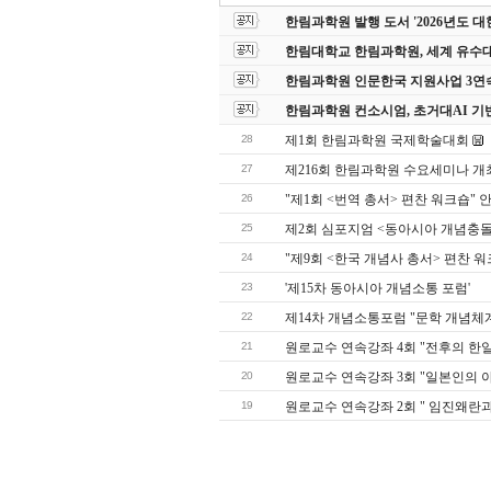
한림과학원 발행 도서 '2026년도
한림대학교 한림과학원, 세계 유수
한림과학원 인문한국 지원사업 3연
한림과학원 컨소시엄, 초거대AI 기
28
제1회 한림과학원 국제학술대회
27
제216회 한림과학원 수요세미나 개
26
"제1회 <번역 총서> 편찬 워크숍" 
25
제2회 심포지엄 <동아시아 개념충돌
24
"제9회 <한국 개념사 총서> 편찬 워
23
'제15차 동아시아 개념소통 포럼'
22
제14차 개념소통포럼 "문학 개념체
21
원로교수 연속강좌 4회 "전후의 한일
20
원로교수 연속강좌 3회 "일본인의 
19
원로교수 연속강좌 2회 " 임진왜란