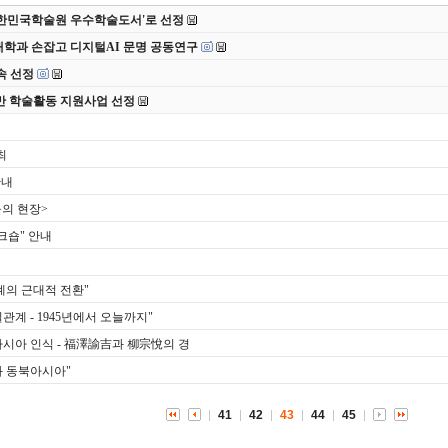
 대한민국학술원 우수학술도서'로 선정
대학과 손잡고 디지털AI 문명 공동연구
속 선정
반 학술활동 지원사업 선정
최
안내
의 현장>
크숍" 안내
계의 근대적 전환"
관계 - 1945년에서 오늘까지"
아시아 인식 - 福澤諭吉과 柳宗悅의 경
과 동북아시아"
41
42
43
44
45