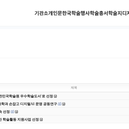
기관소개
인문한국
학술행사
학술총서
학술지
디
제목
 대한민국학술원 우수학술도서'로 선정
대학과 손잡고 디지털AI 문명 공동연구
속 선정
반 학술활동 지원사업 선정