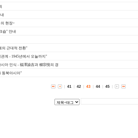
최
안내
의 현장>
크숍" 안내
계의 근대적 전환"
관계 - 1945년에서 오늘까지"
아시아 인식 - 福澤諭吉과 柳宗悅의 경
과 동북아시아"
41
42
43
44
45