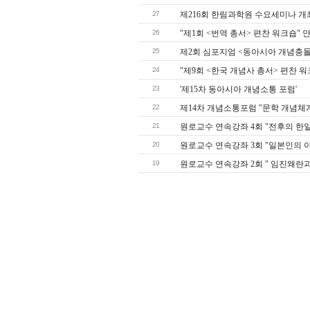
27
제216회 한림과학원 수요세미나 개
26
"제1회 <번역 총서> 편찬 워크숍" 
25
제2회 심포지엄 <동아시아 개념충돌
24
"제9회 <한국 개념사 총서> 편찬 워
23
'제15차 동아시아 개념소통 포럼'
22
제14차 개념소통포럼 "문학 개념체
21
원로교수 연속강좌 4회 "전후의 한일
20
원로교수 연속강좌 3회 "일본인의 
19
원로교수 연속강좌 2회 " 임진왜란