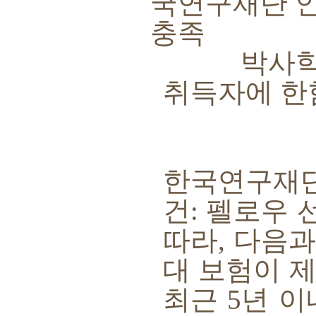
국연구재단 
충족
박사학위
취득자에 한
한국연구재단
건
:
펠로우 
따라
,
다음과
대 보험이 
최근
5
년 이