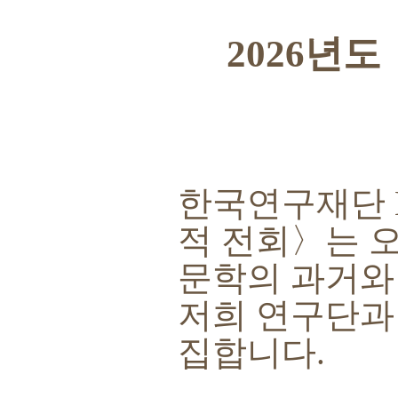
2026
년도
한국연구재단
적 전회
〉
는 
문학의 과거와
저희 연구단과
집합니다
.