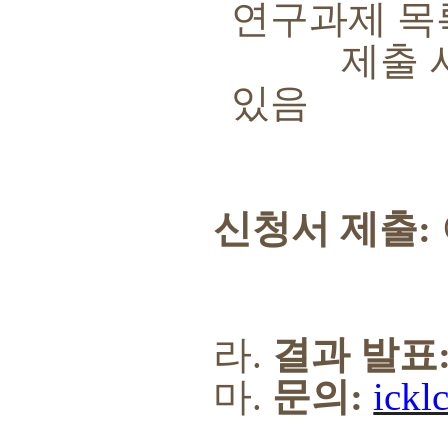
연구과제 목
제출 서류에
있음
신청서 제출
:
라
.
결과 발표
마
.
문의
:
ickl