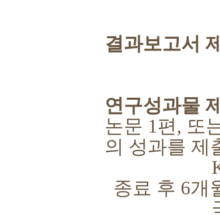
결과보고서 
연구성과물 
논문
1
편
,
또
의 성과를 제
KC
종료 후
6
개
국제전문학