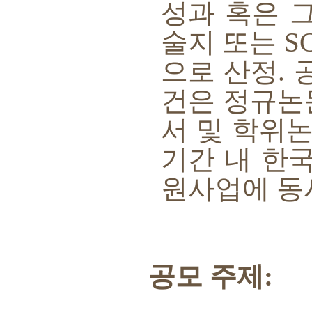
성과 혹은 
술지 또는
S
으로 산정
.
건은 정규
서 및 학위
기간 내 한
원사업에 동
공모 주제
: