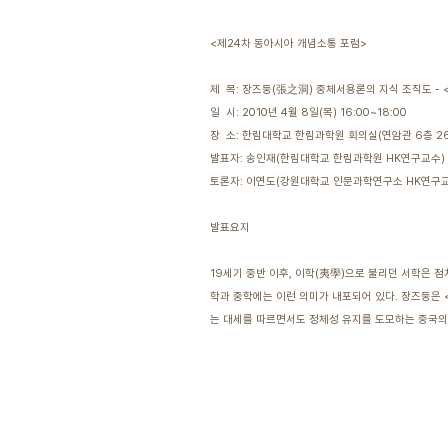
<제24차 동아시아 개념소통 포럼>
제 목: 장즈둥(張之洞) 중체서용론의 지식 조직도 -
일 시: 2010년 4월 8일(목) 16:00~18:00
장 소: 한림대학교 한림과학원 회의실(연암관 6층 26
발표자: 송인재(한림대학교 한림과학원 HK연구교수)
토론자: 이연도(강원대학교 인문과학연구소 HK연구교
발표요지
19세기 중반 이후, 이학(夷學)으로 불리던 서학은 
학과 중학에는 이런 의미가 내포되어 있다. 장즈둥은
는 대세를 따르면서도 정체성 유지를 도모하는 중국의