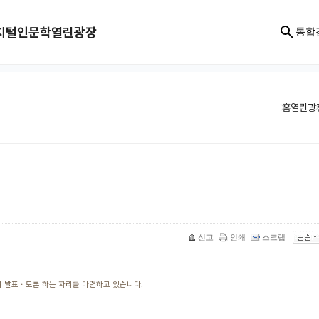
지털인문학
열린광장
통합
홈
열린광
신고
인쇄
스크랩
 발표ㆍ토론 하는 자리를 마련하고 있습니다.