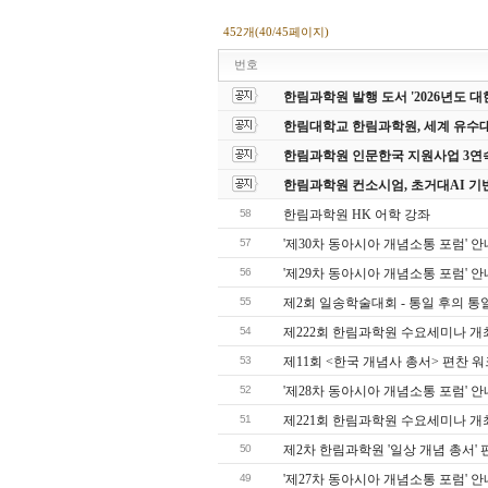
452개(40/45페이지)
번호
한림과학원 발행 도서 '2026년도
한림대학교 한림과학원, 세계 유수
한림과학원 인문한국 지원사업 3연
한림과학원 컨소시엄, 초거대AI 기
58
한림과학원 HK 어학 강좌
57
'제30차 동아시아 개념소통 포럼' 안
56
'제29차 동아시아 개념소통 포럼' 안
55
제2회 일송학술대회 - 통일 후의 통
54
제222회 한림과학원 수요세미나 개
53
제11회 <한국 개념사 총서> 편찬 
52
'제28차 동아시아 개념소통 포럼' 안
51
제221회 한림과학원 수요세미나 개
50
제2차 한림과학원 '일상 개념 총서'
49
'제27차 동아시아 개념소통 포럼' 안