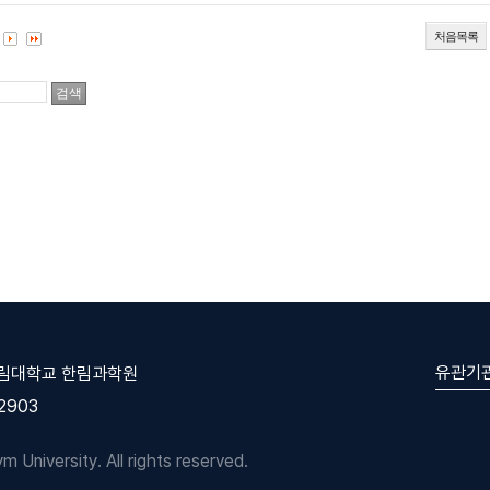
처음목록
유관기
한림대학교 한림과학원
-2903
University. All rights reserved.