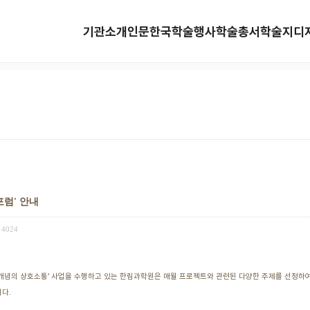
기관소개
인문한국
학술행사
학술총서
학술지
디
포럼' 안내
4024
념의 상호소통’ 사업을 수행하고 있는 한림과학원은 매월 프로젝트와 관련된 다양한 주제를 선정하여
다.