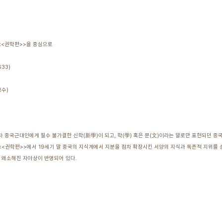
 <<권학편>>을 중심으로
33)
수)
점차 중국근대인에게 필수 불가결한 신학(新學)이 되고, 학(學) 혹은 문(文)이라는 말로만 표현되던 
 <<권학편>>에서 19세기 말 중국의 지식계에서 지분을 점차 확장시킨 서양의 지식과 독존적 지위를
 왜소해진 자아상이 반영되어 있다.