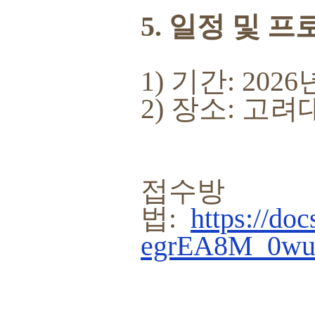
5. 일정 및 
1) 기간: 202
2) 장소: 
접수방
법:
https://d
egrEA8M_0wuo/