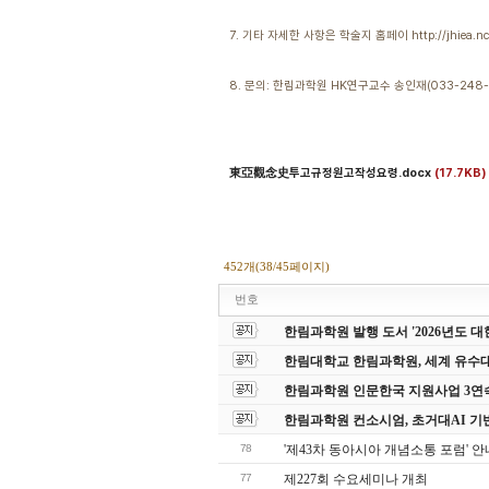
7. 기타 자세한 사항은 학술지 홈페이 http://jhiea.n
8. 문의: 한림과학원 HK연구교수 송인재(033-248-
東亞觀念史투고규정원고작성요령.docx
(17.7KB)
452개(38/45페이지)
번호
한림과학원 발행 도서 '2026년도
한림대학교 한림과학원, 세계 유수
한림과학원 인문한국 지원사업 3연
한림과학원 컨소시엄, 초거대AI 기
78
'제43차 동아시아 개념소통 포럼' 안
77
제227회 수요세미나 개최