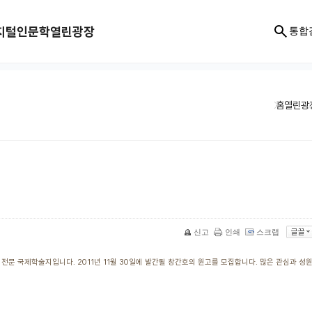
지털인문학
열린광장
통합
홈
열린광
신고
인쇄
스크랩
문 국제학술지입니다. 2011년 11월 30일에 발간될 창간호의 원고를 모집합니다. 많은 관심과 성