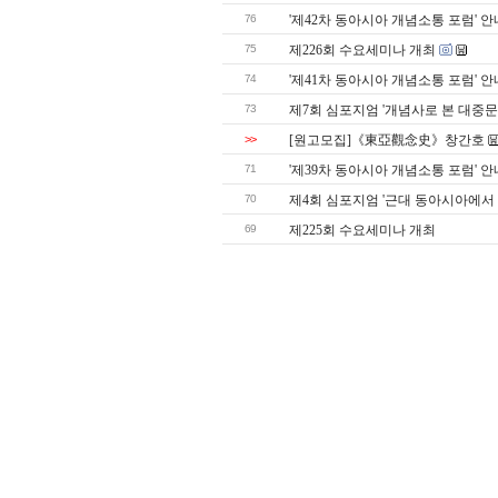
76
'제42차 동아시아 개념소통 포럼' 안
75
제226회 수요세미나 개최
74
'제41차 동아시아 개념소통 포럼' 안
73
제7회 심포지엄 '개념사로 본 대중
>>
[원고모집]《東亞觀念史》창간호
71
'제39차 동아시아 개념소통 포럼' 안
70
제4회 심포지엄 '근대 동아시아에서
69
제225회 수요세미나 개최