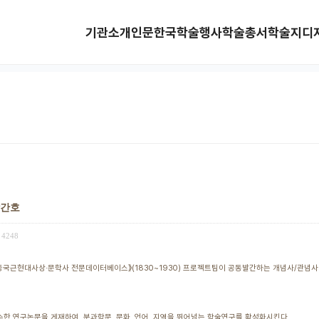
기관소개
인문한국
학술행사
학술총서
학술지
디
창간호
4248
근현대사상·문학사 전문데이터베이스》(1830~1930) 프로젝트팀이 공동발간하는 개념사/관념사 전
우수한 연구논문을 게재하여, 분과학문, 문화, 언어, 지역을 뛰어넘는 학술연구를 확성화시킨다.