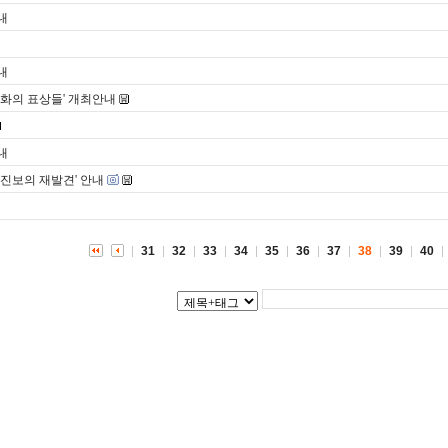
내
내
문화의 표상들' 개최안내
내
 진보의 재발견' 안내
31
32
33
34
35
36
37
38
39
40