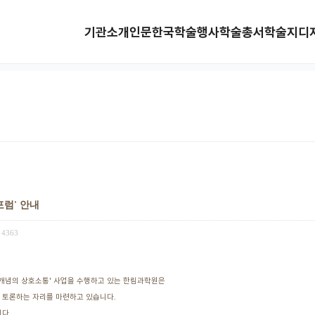
기관소개
인문한국
학술행사
학술총서
학술지
디
포럼' 안내
4363
개념의 상호소통' 사업을 수행하고 있는 한림과학원은
 토론하는 자리를 마련하고 있습니다.
다.