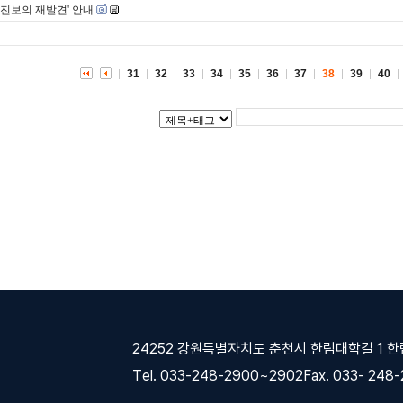
 진보의 재발견' 안내
31
32
33
34
35
36
37
38
39
40
24252 강원특별자치도 춘천시 한림대학길 1 
Tel. 033-248-2900~2902
Fax. 033- 248