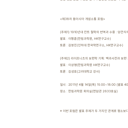
<제38차 동아시아 개념소통 포럼>
(주제1) 1910년대 칸트 철학의 번역과 수용 : 양
발표 : 이행훈(한림과학원, HK연구교수)
토론 : 김영진(인하대 한국학연구소, HK연구교수)
(주제2) 라이프니츠의 보편학 기획: 백과사전과 보편
발표 : 이상명(한림과학원 HK연구교수)
토론 : 김성호(고려대학교 강사)
일시 : 2011년 4월 14일(목) 15:00~18:00 (발표 4
장소 : 한림과학원 회의실(연암관 2633호실)
※ 이번 포럼은 발표 주제가 두 가지인 관계로 평소보다