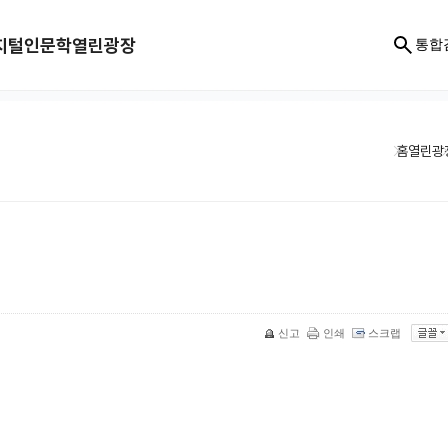
지털인문학
열린광장
통합
홈
열린광
신고
인쇄
스크랩