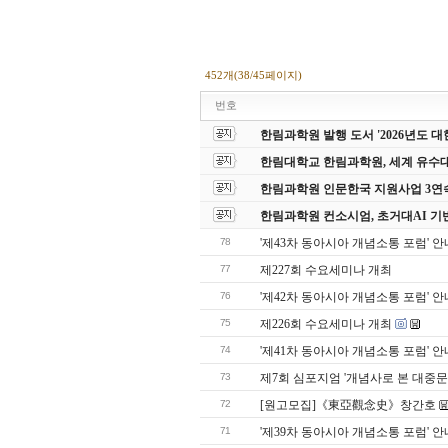
452개(38/45페이지)
번호
한림과학원 발행 도서 '2026년도
한림대학교 한림과학원, 세계 유수
한림과학원 인문한국 지원사업 3연
한림과학원 컨소시엄, 초거대AI 기
78
'제43차 동아시아 개념소통 포럼' 안
77
제227회 수요세미나 개최
76
'제42차 동아시아 개념소통 포럼' 안
75
제226회 수요세미나 개최
74
'제41차 동아시아 개념소통 포럼' 안
73
제7회 심포지엄 '개념사로 본 대중
72
[원고모집]《東亞觀念史》창간호
71
'제39차 동아시아 개념소통 포럼' 안