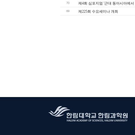
70
제4회 심포지엄 '근대 동아시아에서
69
제225회 수요세미나 개최