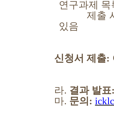
연구과제 목
제출 서류에
있음
신청서 제출
:
라
.
결과 발표
마
.
문의
:
ickl