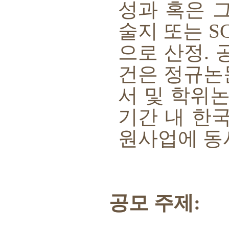
성과 혹은 
술지 또는
S
으로 산정
.
건은 정규
서 및 학위
기간 내 한
원사업에 동
공모 주제
: