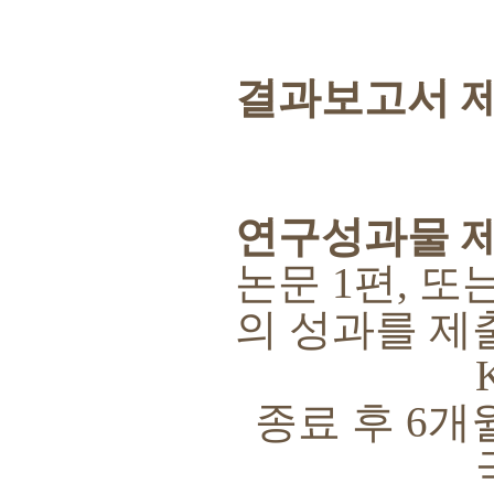
결과보고서 
연구성과물 
논문
1
편
,
또
의 성과를 제
KC
종료 후
6
개
국제전문학