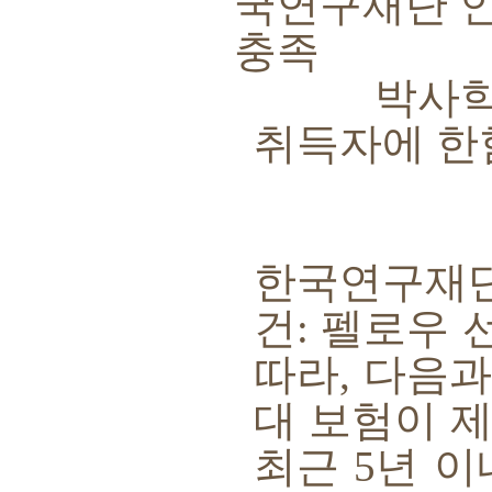
국연구재단 
충족
박사학위
취득자에 한
한국연구재단
건
:
펠로우 
따라
,
다음과
대 보험이 
최근
5
년 이