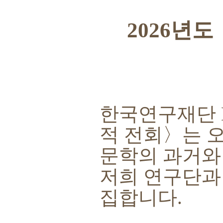
2026
년도
한국연구재단
적 전회
〉
는 
문학의 과거와
저희 연구단과
집합니다
.