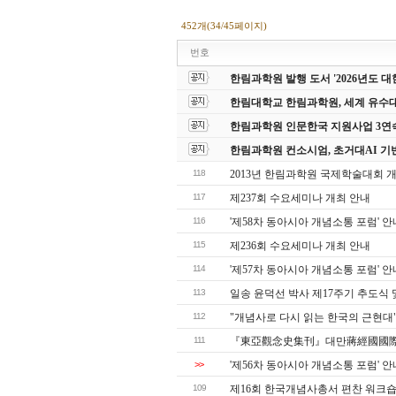
452개(34/45페이지)
번호
한림과학원 발행 도서 '2026년도
한림대학교 한림과학원, 세계 유수
한림과학원 인문한국 지원사업 3연
한림과학원 컨소시엄, 초거대AI 기
118
2013년 한림과학원 국제학술대회 
117
제237회 수요세미나 개최 안내
116
'제58차 동아시아 개념소통 포럼' 안
115
제236회 수요세미나 개최 안내
114
'제57차 동아시아 개념소통 포럼' 안
113
일송 윤덕선 박사 제17주기 추도식 
112
"개념사로 다시 읽는 한국의 근현대
111
『東亞觀念史集刊』대만蔣經國國際
>>
'제56차 동아시아 개념소통 포럼' 안
109
제16회 한국개념사총서 편찬 워크