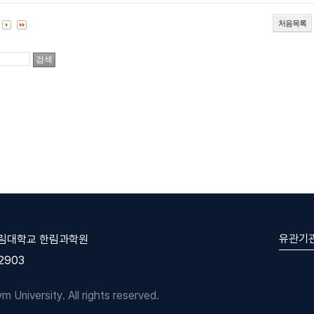
처음목록
유관기
한림대학교 한림과학원
-2903
University. All rights reserved.