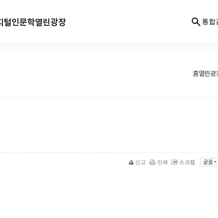
지털인문학
열린광장
통합
홈
열린광
신고
인쇄
스크랩