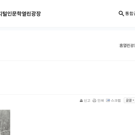
지털인문학
열린광장
통합
홈
열린광
신고
인쇄
스크랩