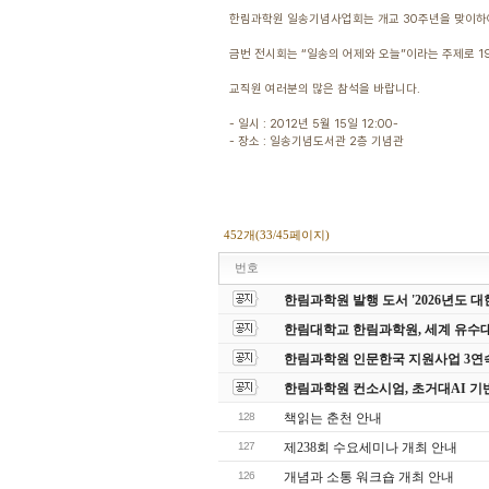
한림과학원 일송기념사업회는 개교 30주년을 맞이하
금번 전시회는 “일송의 어제와 오늘”이라는 주제로 1
교직원 여러분의 많은 참석을 바랍니다.
- 일시 : 2012년 5월 15일 12:00-
- 장소 : 일송기념도서관 2층 기념관
452개(33/45페이지)
번호
한림과학원 발행 도서 '2026년도
한림대학교 한림과학원, 세계 유수
한림과학원 인문한국 지원사업 3연
한림과학원 컨소시엄, 초거대AI 기
128
책읽는 춘천 안내
127
제238회 수요세미나 개최 안내
126
개념과 소통 워크숍 개최 안내