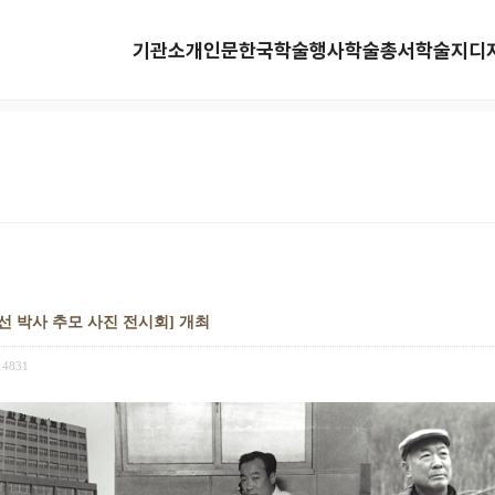
기관소개
인문한국
학술행사
학술총서
학술지
디
덕선 박사 추모 사진 전시회] 개최
4831