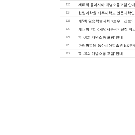
125
제61회 동아시아 개념소통포럼 안
124
한림과학원·제주대학교 인문과학연
123
제5회 일송학술대회 <보수ㆍ진보의
122
제17회 <한국개념사총서> 편찬 워
121
'제 60회 개념소통 포럼' 안내
120
한림과학원·동아시아학술원 HK연구
119
'제 59회 개념소통 포럼' 안내