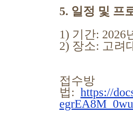
5. 일정 및 
1) 기간: 202
2) 장소: 
접수방
법:
https://d
egrEA8M_0wuo/