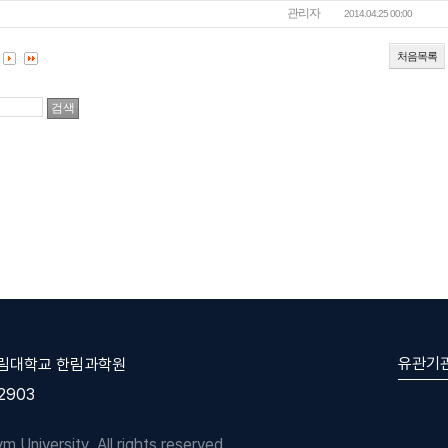
관리자
2014.04.25 00:00
처음목록
유관기
한림대학교 한림과학원
-2903
University. All rights reserved.