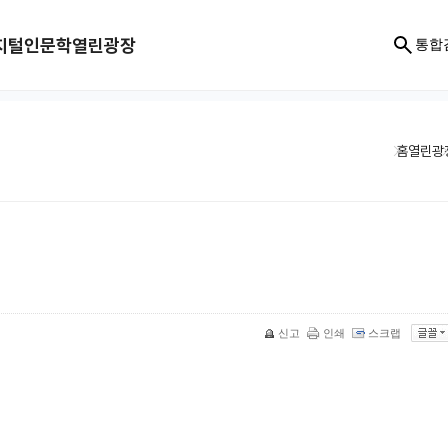
지털인문학
열린광장
통합
홈
열린광
신고
인쇄
스크랩