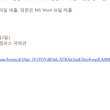
 제출, 영문은 MS Word 파일 제출
총2일)
회캠퍼스 국제관
e.com/forms/d/19gs_lYtTOVdIOitLATRXk5rnE5bsj4-egrEA8M