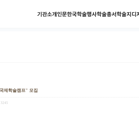
기관소개
인문한국
학술행사
학술총서
학술지
디
생 국제학술캠프" 모집
3245