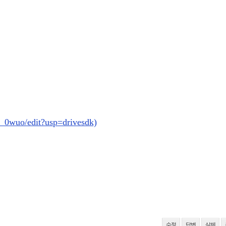
_0wuo/edit?usp=drivesdk)
수정
답변
삭제