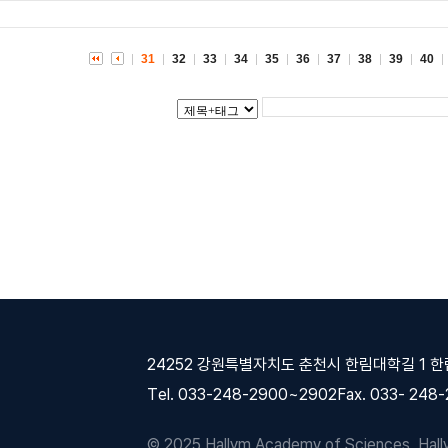
내
31
32
33
34
35
36
37
38
39
40
24252 강원특별자치도 춘천시 한림대학길 1 
Tel. 033-248-2900~2902
Fax. 033- 248
© 2025 Hallym Academy of Sciences, Hallym 