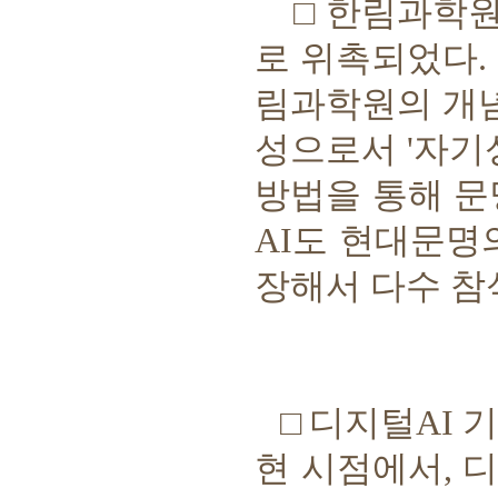
□
한림과학
로 위촉되었다
.
림과학원의 개
성으로서
'
자기
방법을 통해 
AI
도 현대문명
장해서 다수 
□
디지털
AI
기
현 시점에서
,
디