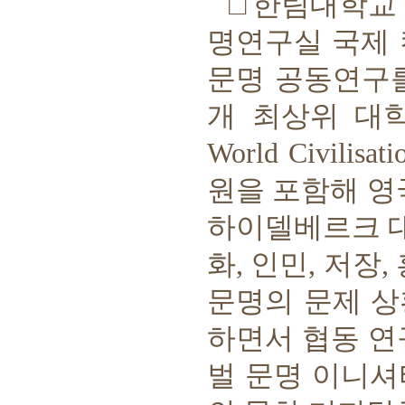
□
한림대학교
명연구실 국제
문명 공동연구
개 최상위 대
World Civilisat
원을 포함해 영
하이델베르크 
화
,
인민
,
저장
,
문명의 문제 상
하면서 협동 연
벌 문명 이니셔