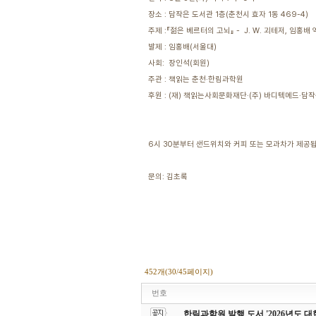
장소 : 담작은 도서관 1층(춘천시 효자 1동 469-4)
주제 :『젊은 베르터의 고뇌』 - J. W. 괴테저, 임홍배 역
발제 : 임홍배(서울대)
사회: 장인석(회원)
주관 : 책읽는 춘천·한림과학원
후원 : (재) 책읽는사회문화재단·(주) 바디텍메드·담
6시 30분부터 샌드위치와 커피 또는 모과차가 제공됩
문의: 김초록
452개(30/45페이지)
번호
한림과학원 발행 도서 '2026년도