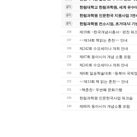
한림대학교 한림과학원, 세계 유수
한림과학원 인문한국 지원사업 3연
한림과학원 컨소시엄, 초거대AI 기
158
제19회 <한국개념사총서> 편찬 워
157
<<제14회 책읽는 춘천>> 안내
156
제242회 수요세미나 개최 안내
155
제67회 동아시아 개념 소통 포럼
154
제241회 수요세미나 개최 안내
153
제6회 일송학술대회 <동북아 국제정
152
<<제13회 책 읽는 춘천>> 안내
151
<책춘천> 두번째 문화기행
150
한림과학원 인문한국사업 워크숍
149
제66차 동아시아 개념소통 포럼