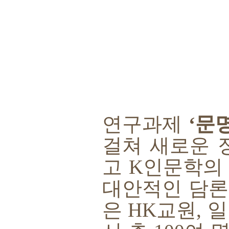
연구과제
‘
문
걸쳐 새로운 
고
K
인문학의
대안적인 담론
은
HK
교원
,
일