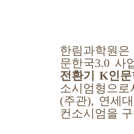
한림과학원
문한국
3.0
사
전환기
K
인문
소시엄형으로
(
주관
),
연세대
컨소시엄을 