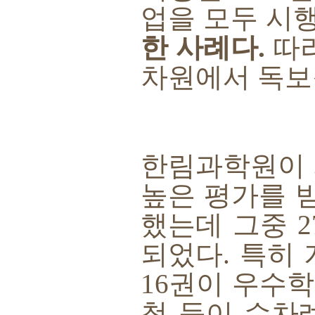
업을 모두 시
한 사례다
.
따
차원에서 독보
한림과학원이
높은 평가를 
했는데 그중
2
되었다
.
특히 
16
권이 우수
척 등이 수차