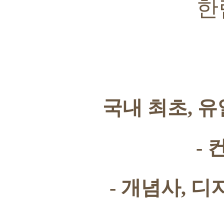
한
국내 최초
,
유
-
-
개념사
,
디