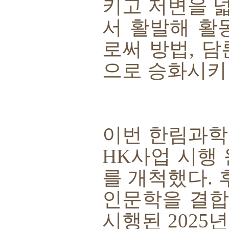
키고 저변을 
서 활발해 활
로써 방법
,
담
으로 승화시키
이번 한림과
HK
사업 시행
를 개척했다
.
인문학을 결합
시행된
2025
년